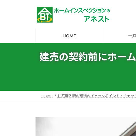
コ
ナ
ン
ビ
テ
ゲ
ン
ー
ツ
シ
HOME
一
へ
ョ
ス
ン
建売の契約前にホー
キ
に
ッ
移
プ
動
HOME
住宅購入時の建物のチェックポイント・チェッ