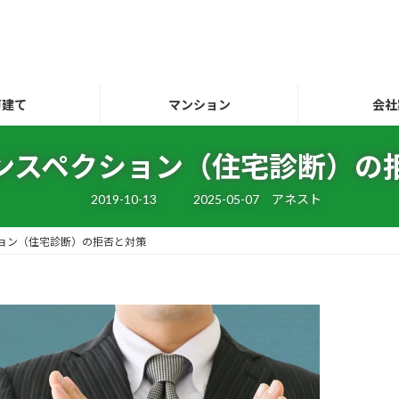
戸建て
マンション
会社
ンスペクション（住宅診断）の
最
2019-10-13
2025-05-07
アネスト
終
更
新
ョン（住宅診断）の拒否と対策
日
時
: