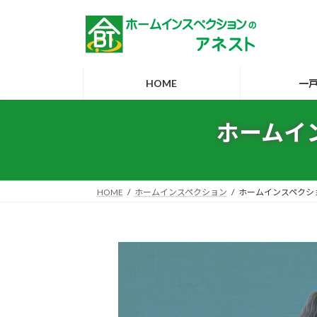
コ
ナ
ン
ビ
テ
ゲ
ン
ー
ツ
シ
HOME
一
へ
ョ
ス
ン
ホームイ
キ
に
ッ
移
プ
動
HOME
ホームインスペクション
ホームインスペクシ