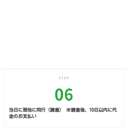
STEP
05
担当者よりお客様へ連絡 （待合せ場所・時間の確
認）
STEP
06
当日に現地に同行（調査） ※調査後、10日以内に代
金のお支払い