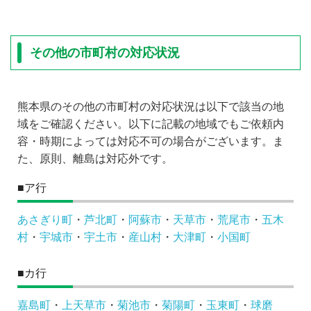
その他の市町村の対応状況
熊本県のその他の市町村の対応状況は以下で該当の地
域をご確認ください。以下に記載の地域でもご依頼内
容・時期によっては対応不可の場合がございます。ま
た、原則、離島は対応外です。
■ア行
あさぎり町
・
芦北町
・
阿蘇市
・
天草市
・
荒尾市
・
五木
村
・
宇城市
・
宇土市
・
産山村
・
大津町
・
小国町
■カ行
嘉島町
・
上天草市
・
菊池市
・
菊陽町
・
玉東町
・
球磨