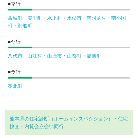
■マ行
益城町
・
美里町
・
水上村
・
水俣市
・
南阿蘇村
・
南小国
町
・
御船町
■ヤ行
八代市
・
山江村
・
山鹿市
・
山都町
・
湯前町
■ラ行
苓北町
熊本県の住宅診断（ホームインスペクション）・住宅
検査・内覧会立会い同行