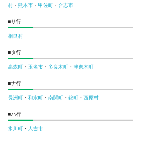
村
・
熊本市
・
甲佐町
・
合志市
■サ行
相良村
■タ行
高森町
・
玉名市
・
多良木町
・
津奈木町
■ナ行
長洲町
・
和水町
・
南関町
・
錦町
・
西原村
■ハ行
氷川町
・
人吉市