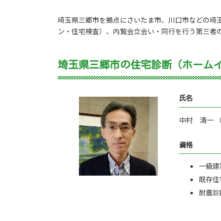
埼玉県三郷市を拠点にさいたま市、川口市などの埼
ン・住宅検査）、内覧会立会い・同行を行う第三者
埼玉県三郷市の住宅診断（ホーム
氏名
中村 清一 （Ki
資格
一級建
既存住
耐震診