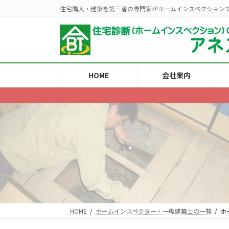
コ
ナ
住宅購入・建築を第三者の専門家がホームインスペクション
ン
ビ
テ
ゲ
ン
ー
ツ
シ
へ
ョ
ス
ン
HOME
会社案内
キ
に
ッ
移
プ
動
HOME
ホームインスペクター・一級建築士の一覧
ホ