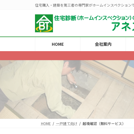
コ
ナ
住宅購入・建築を第三者の専門家がホームインスペクション
ン
ビ
テ
ゲ
ン
ー
ツ
シ
へ
ョ
ス
ン
HOME
会社案内
キ
に
ッ
移
プ
動
HOME
一戸建て向け
越境確認（無料サービス）