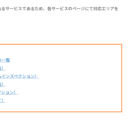
れるサービスであるため、各サービスのページにて対応エリアを
の一覧
査）
ムインスペクション）
査）
クション）
て）